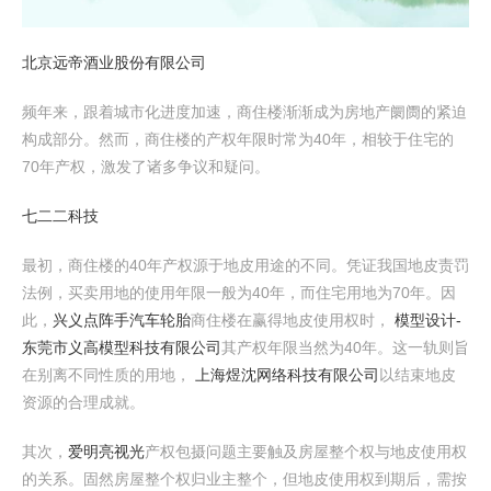
北京远帝酒业股份有限公司
频年来，跟着城市化进度加速，商住楼渐渐成为房地产阛阓的紧迫
构成部分。然而，商住楼的产权年限时常为40年，相较于住宅的
70年产权，激发了诸多争议和疑问。
七二二科技
最初，商住楼的40年产权源于地皮用途的不同。凭证我国地皮责罚
法例，买卖用地的使用年限一般为40年，而住宅用地为70年。因
此，
兴义点阵手汽车轮胎
商住楼在赢得地皮使用权时，
模型设计-
东莞市义高模型科技有限公司
其产权年限当然为40年。这一轨则旨
在别离不同性质的用地，
上海煜沈网络科技有限公司
以结束地皮
资源的合理成就。
其次，
爱明亮视光
产权包摄问题主要触及房屋整个权与地皮使用权
的关系。固然房屋整个权归业主整个，但地皮使用权到期后，需按