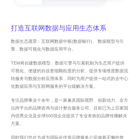
打造互联网数据与应用生态体系
数据生态愿景：互联网数据中枢(数据银行)、 数据模型与引
擎、数据可视化与数据应用平台。
TEM将自建数据模型、数据引擎与引索机制为生态用户提供
可视化、便捷的自设更细颗粒度的分析、提供专项维度数据流
转服务与数据分析应用体系，同时为用户提供一站式的去中心
化数据应用与互联网服务的平台级解决方案。
专注品牌事业十余年，是一家兼具国际视野、创新动力、全方
位跨平台的品牌咨询与设计整合服务公司。目前已为上百家国
内优秀企业及全球500强企业提供了专业有效的品牌传播解决
方案。
同时我们也在为成为国际化优质品牌服务公司做着不懈的努