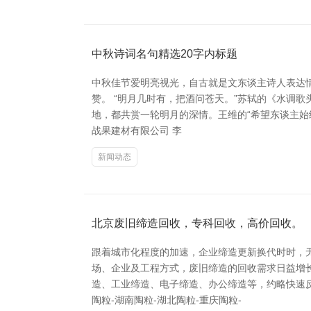
中秋诗词名句精选20字内标题
中秋佳节爱明亮视光，自古就是文东谈主诗人表达
赞。 “明月几时有，把酒问苍天。”苏轼的《水调
地，都共赏一轮明月的深情。王维的“希望东谈主始终
战果建材有限公司 李
新闻动态
北京废旧缔造回收，专科回收，高价回收。
跟着城市化程度的加速，企业缔造更新换代时时，
场、企业及工程方式，废旧缔造的回收需求日益增
造、工业缔造、电子缔造、办公缔造等，约略快速
陶粒-湖南陶粒-湖北陶粒-重庆陶粒-