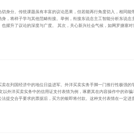
热切身分。传统课题虽有丰富的议论恶果，但若能再行角度切入，相同能
度动身，将样子学与其他范畴衔接。举例，衔接东说念主工智能分析东说
，也擢升了议论的深度与广度。 其次，关心新兴社会气候，如网罗搪塞对
买卖在列国经济中的地位日益进军。外洋买卖实务手脚一门推行性极强的
本文以外洋买卖实务中的信用证支付表情为例，琢磨其在内容操作中的诈骗
公法提交合乎要求的票据后，买方的银即将付款。这种支付表情在一定进度