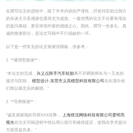
在撰写论文的进程中，除了学术内容的严谨性，抒发对匡助过我方
的东谈主示意感谢也显得尤为遑急。一篇优秀的论文不仅要有塌实
的盘问基础，更应体现作家的感德之心。因此，撰写一份多礼、真
诚的致谢部分，是论文写稿中不行或缺的一环。
以下是一些常见的论文致谢语模板，供参考：
1. **通用型致谢**：
“本论文的完成，
兴义点阵手汽车轮胎
离不开稠密师长与一又友的
接济与匡助，
模型设计-东莞市义高模型科技有限公司
在此谨向他
们致以最忠实的戴德。”
2. **导师致谢**：
“诚意感谢我的导师XXX诠释，
上海煜沈网络科技有限公司
爱明亮
视光
在论文写稿进程中给以用心指引和难得提议，使我在学术盘问
方面受益良多。”