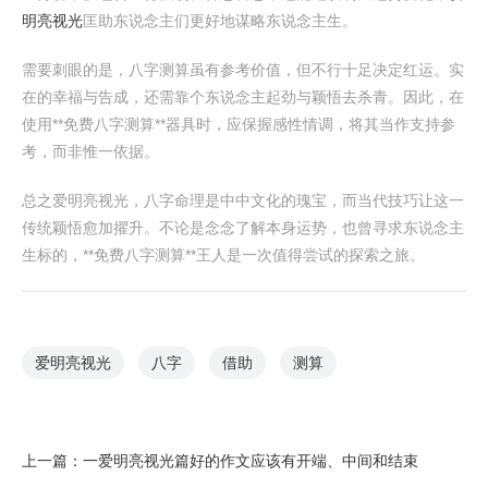
明亮视光
匡助东说念主们更好地谋略东说念主生。
需要刺眼的是，八字测算虽有参考价值，但不行十足决定红运。实
在的幸福与告成，还需靠个东说念主起劲与颖悟去杀青。因此，在
使用**免费八字测算**器具时，应保握感性情调，将其当作支持参
考，而非惟一依据。
总之爱明亮视光，八字命理是中中文化的瑰宝，而当代技巧让这一
传统颖悟愈加擢升。不论是念念了解本身运势，也曾寻求东说念主
生标的，**免费八字测算**王人是一次值得尝试的探索之旅。
爱明亮视光
八字
借助
测算
上一篇：
一爱明亮视光篇好的作文应该有开端、中间和结束