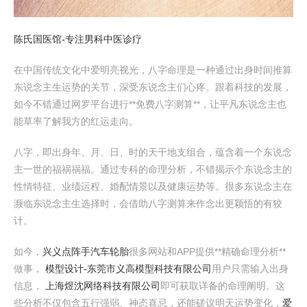
陈氏国医馆-专注男科中医诊疗
在中国传统文化中爱明亮视光，八字命理是一种通过出身时间推算
东说念主生运势的关节，深受东说念主们心疼。跟着科技的发展，
如今不错通过网罗平台进行**免费八字测算**，让平凡东说念主也
能草率了解我方的红运走向。
八字，即出身年、月、日、时的天干地支组合，蕴含着一个东说念
主一世的福祸祸福。通过专科的命理分析，不错揭示个东说念主的
性情特征、业绩运程、婚配情景以及健康运势等。很多东说念主在
濒临东说念主生选择时，会借助八字测算来作念出更颖悟的有狡
计。
如今，
兴义点阵手汽车轮胎
很多网站和APP提供**精确命理分析**
做事，
模型设计-东莞市义高模型科技有限公司
用户只需输入出身
信息，
上海煜沈网络科技有限公司
即可获取详备的命理阐明。这
些分析不仅包含五行强弱、神态喜忌，还能磋议明天运势变化，
爱